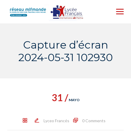
Skip
to
content
Capture d’écran
2024-05-31 102930
31 /
MAYO
Lyceo Francés
0 Comments