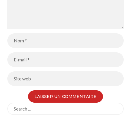
Search
for: