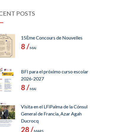
CENT POSTS
15Ème Concours de Nouvelles
8 /
MAI
BFI para el próximo curso escolar
2026-2027
8 /
MAI
Visita en el LFiPalma de la Cónsul
General de Francia, Azar Agah
Ducrocq
28 /
MARS