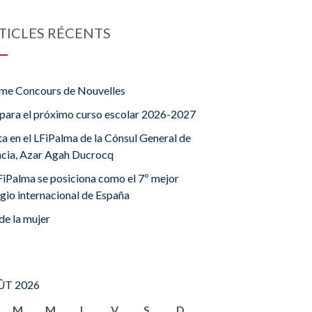
TICLES RÉCENTS
me Concours de Nouvelles
para el próximo curso escolar 2026-2027
ta en el LFiPalma de la Cónsul General de
ncia, Azar Agah Ducrocq
FiPalma se posiciona como el 7º mejor
gio internacional de España
de la mujer
T 2026
M
M
J
V
S
D