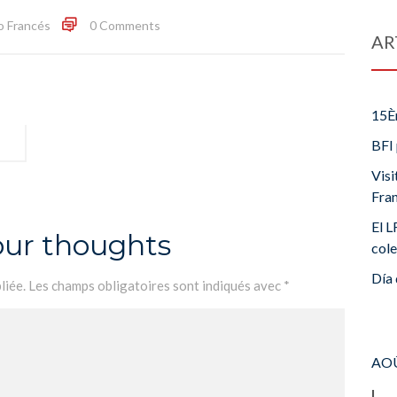
o Francés
0 Comments
AR
15È
BFI 
Visi
Fra
El L
our thoughts
cole
Día 
liée.
Les champs obligatoires sont indiqués avec
*
AOÛ
L