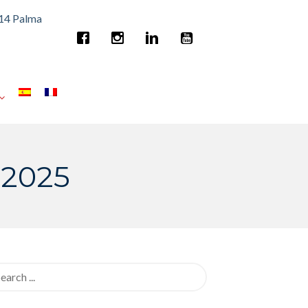
014 Palma
-2025
rch