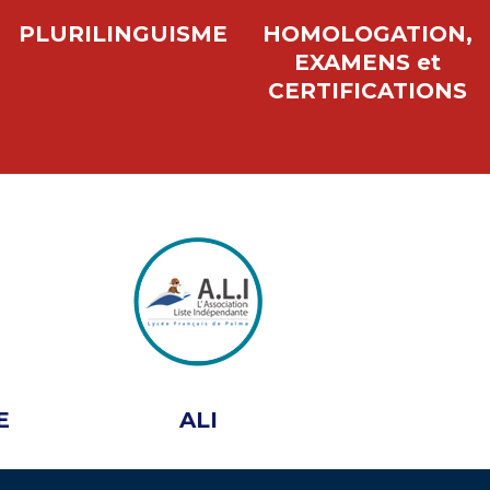
PLURILINGUISME
HOMOLOGATION,
EXAMENS et
CERTIFICATIONS
E
ALI